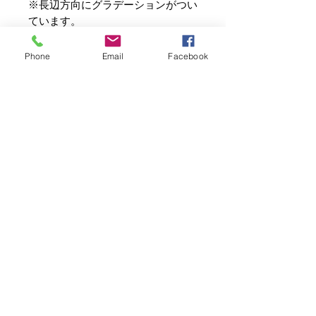
※長辺方向にグラデーションがつい
ています。
Phone
Email
Facebook
ご注意
色合いについては、パソコンのモニタ
ーの違い、商品の置く位置などやカメ
ラの設定などによって実物と若干異な
る印象の場合がございます。
写真電気工業株式会社は、創業55年！
撮影用照明機材のパイオニア、プロ写真家のみならず多くの写真
あらかじめご了承ください。
愛好家にRIFAを始め撮影に役立つ製品を創り続けています。
また色ムラがある場合がございます
弊社の商品は、企画・開発・製造・検査（PSE）・検品・販売・
が、実際撮影された画像をパソコン上
修理まで全て責任を持って自社で承っています。
で見る限りにおいてはほとんど影響が
MADE IN JAPAN
ないものとお考え下さい。
お問い合わせ
写真電気工業株式会社
〒104-0041東京都中央区新富1-5-5-303
ご来店予約、お問い合わせはメールにてお願いいたしま
す。
mail: i
nfo@net-sd.co.jp
営業時間 平日：12
時～17時
土日祝：休み