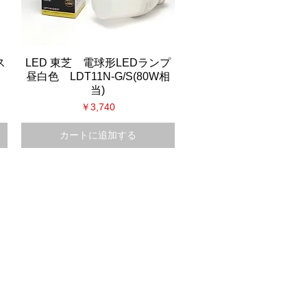
ス
LED 東芝 電球形LEDランプ
クイックビュー
昼白色 LDT11N-G/S(80W相
当)
価格
￥3,740
カートに追加する