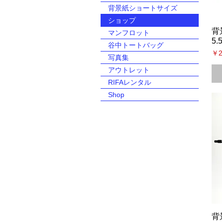
背景紙ショートサイズ
ショップ
背
マンフロット
5
谷中トートバッグ
価
￥2
写真集
アウトレット
RIFAレンタル
Shop
背