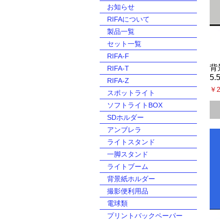
お知らせ
RIFAについて
製品一覧
セット一覧
RIFA-F
背
RIFA-T
5
RIFA-Z
価
￥2
スポットライト
ソフトライトBOX
SDホルダー
アンブレラ
ライトスタンド
一脚スタンド
ライトブーム
背景紙ホルダー
撮影便利用品
電球類
プリントバックペーパー