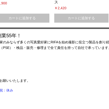
ス
格
,900
価格
￥2,420
カートに追加する
カートに追加する
業55年！
家のみならず多くの写真愛好家にRIFAを始め撮影に役立つ製品を創り
査（PSE）・検品・販売・修理まで全て責任を持って自社で承ってい
ルにてお願いいたします。
祝：休み