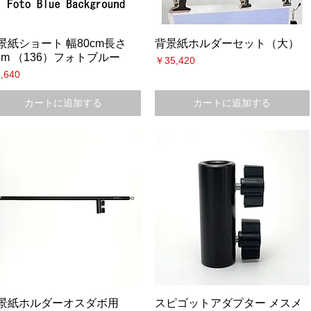
景紙ショート 幅80cm長さ
背景紙ホルダーセット（大）
.5m （136）フォトブルー
価格
￥35,420
格
,640
カートに追加する
カートに追加する
景紙ホルダーオスダボ用
スピゴットアダプター メスメ