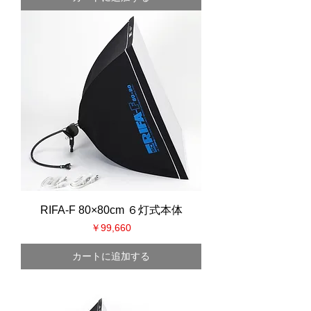
RIFA-F 80×80cm ６灯式本体
価格
￥99,660
カートに追加する