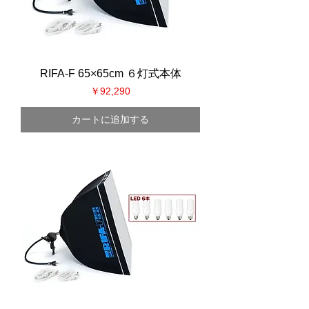
RIFA-F 65×65cm ６灯式本体
価格
￥92,290
カートに追加する