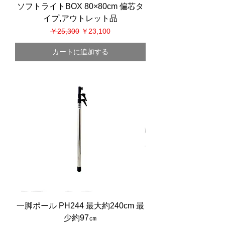
ソフトライトBOX 80×80cm 偏芯タ
イプ,アウトレット品
通常価格
セール価格
￥25,300
￥23,100
カートに追加する
一脚ポール PH244 最大約240cm 最
少約97㎝