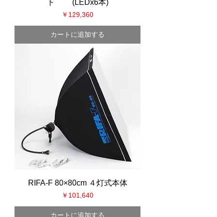
ト (LEDx6本)
価格
￥129,360
カートに追加する
RIFA-F 80×80cm ４灯式本体
価格
￥101,640
カートに追加する