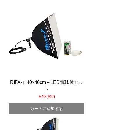
RIFA-Ｆ40×40cm＋LED電球付セッ
ト
価格
￥25,520
カートに追加する