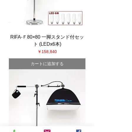
RIFA-Ｆ80×80 一脚スタンド付セッ
ト (LEDx6本)
価格
￥158,840
カートに追加する