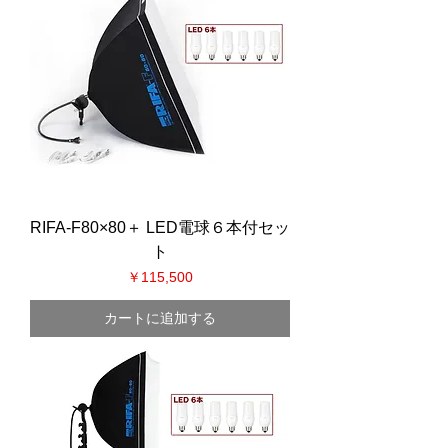
RIFA-F80×80＋ LED電球６本付セッ
ト
価格
￥115,500
カートに追加する