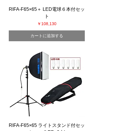
RIFA-F65×65＋ LED電球６本付セッ
ト
価格
￥108,130
カートに追加する
RIFA-F65×65 ライトスタンド付セッ