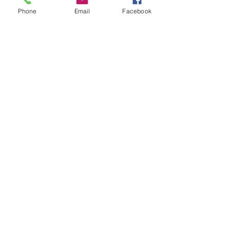
Phone
Email
Facebook
RIFA-Ｆ80×80 一脚スタンド+ブーム
付セット (LEDx6本)
価格
￥197,340
カートに追加する