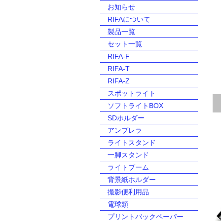
お知らせ
RIFAについて
製品一覧
セット一覧
RIFA-F
RIFA-T
RIFA-Z
スポットライト
ソフトライトBOX
SDホルダー
アンブレラ
ライトスタンド
一脚スタンド
ライトブーム
背景紙ホルダー
撮影便利用品
電球類
プリントバックペーパー