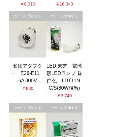
価格
価格
￥8,910
￥10,340
カートに追加する
カートに追加する
変換アダプタ
LED 東芝 電球
ー E26-E11
形LEDランプ 昼
6A 300V
白色 LDT11N-
G/S(80W相当)
価格
￥880
価格
￥3,740
カートに追加する
カートに追加する