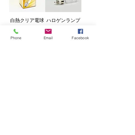
白熱クリア電球
ハロゲンランプ
100V100W
100V100W ネジ
式(3000K)
価格
￥330
Phone
Email
Facebook
価格
￥4,950
カートに追加する
カートに追加する
ハロゲンランプ
ハロゲンランプ
100V500W ネジ
100V200W ネジ
式(3200K)
式(3000K)
価格
価格
￥8,470
￥4,950