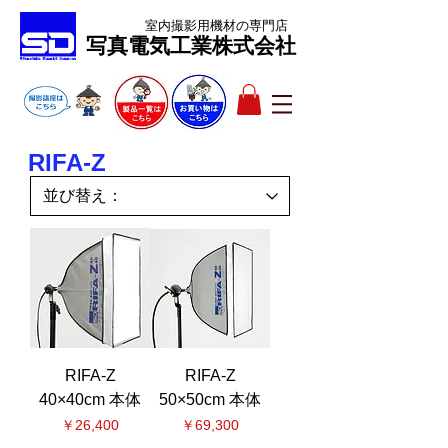
室内撮影用機材
の専門店
​写真電気工業株式会社
RIFA-Z
RIFA-Z
RIFA-Z
40×40cm 本体
50×50cm 本体
価格
価格
￥26,400
￥69,300