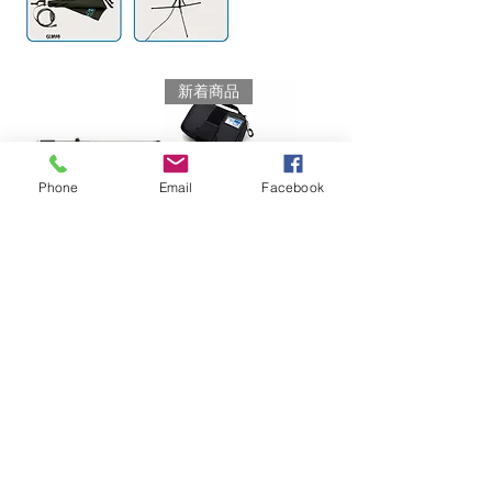
新着商品
Phone
Email
Facebook
ライトブーム
SD ウェイト用
バッグ+1.5kg
価格
￥8,250
SDチェーンウェ
イト付
価格
￥6,600
カートに追加する
カートに追加する