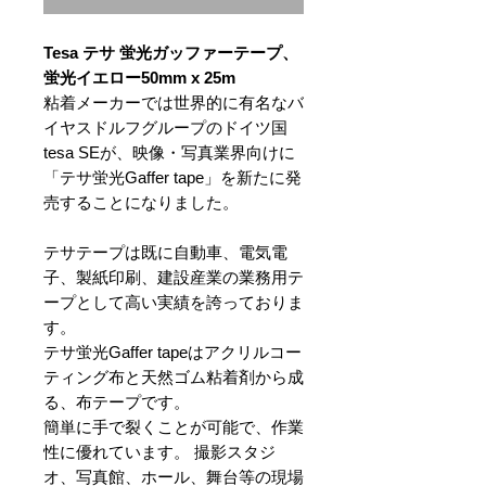
Tesa テサ 蛍光ガッファーテープ、
蛍光イエロー50mm x 25m
粘着メーカーでは世界的に有名なバ
イヤスドルフグループのドイツ国
tesa SEが、映像・写真業界向けに
「テサ蛍光Gaffer tape」を新たに発
売することになりました。
テサテープは既に自動車、電気電
子、製紙印刷、建設産業の業務用テ
ープとして高い実績を誇っておりま
す。
テサ蛍光Gaffer tapeはアクリルコー
ティング布と天然ゴム粘着剤から成
る、布テープです。
簡単に手で裂くことが可能で、作業
性に優れています。 撮影スタジ
オ、写真館、ホール、舞台等の現場