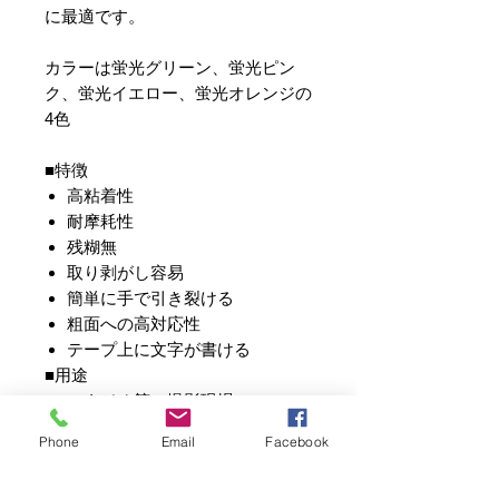
に最適です。
カラーは蛍光グリーン、蛍光ピン
ク、蛍光イエロー、蛍光オレンジの
4色
■特徴
高粘着性
耐摩耗性
残糊無
取り剥がし容易
簡単に手で引き裂ける
粗面への高対応性
テープ上に文字が書ける
■用途
スタジオ等の撮影現場
写真館、ホール、舞台
Phone
Email
Facebook
カーペット、壁上でのケーブル
カバー