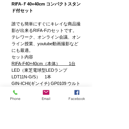
RIFA-Ｆ40×40cm コンパクトスタン
ド付セット
誰でも簡単にすぐにキレイな商品撮
影が出来るRIFA-Fのセットです。
テレワーク、オンライン会議、オン
ライン授業、youtube動画撮影など
にも最適。
セット内容
RIFA-F40×40cm（本体） 1台
LED（東芝電球型LEDランプ
LDT11N-G/S） 1本
GIN-ICHI(ギンイチ) GP0109 ウルト
ラコンパクトスタンド １本
Phone
Email
Facebook
附属品：収納袋。ディフューザー
使用時：発行面40cm×40cm,奥行き
約32cm
収納時：長さ約45cmの折り畳み傘