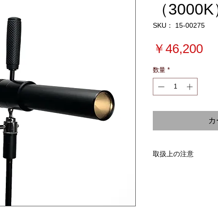
（3000
SKU： 15-00275
価
￥46,200
格
数量
*
カ
取扱上の注意
＊フリッカーが出る
使えません。