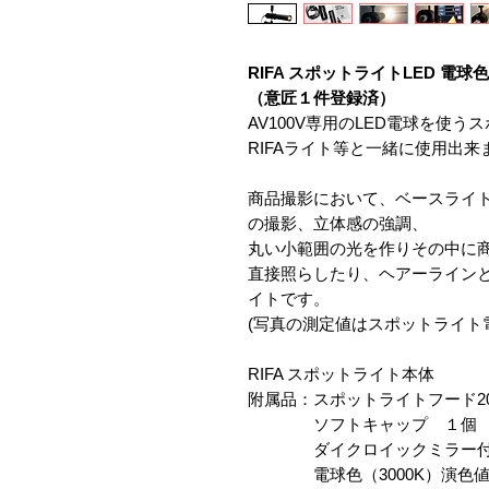
RIFA スポットライトLED 電球色
（意匠１件登録済）
AV100V専用のLED電球を使
RIFAライト等と一緒に使用出来
商品撮影において、ベースライ
の撮影、立体感の強調、
丸い小範囲の光を作りその中に
直接照らしたり、ヘアーライン
イトです。
(写真の測定値はスポットライト
RIFA スポットライト本体
附属品：スポットライトフード2
ソフトキャップ １個
ダイクロイックミラー付きLE
電球色（3000K）演色値約R