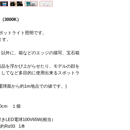
（3000K）
うスポットライト照明です。
ます。
ト以外に、箱などのエッジの描写、宝石箱
商品を浮かび上がらせたり、モデルの顔を
としてなど多目的に使用出来るスポットラ
電球面から約1m地点での値です。)
0cm １個
D電球100V65W(相当）
α93 1本