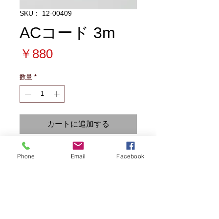
SKU： 12-00409
ACコード 3m
価
￥880
格
数量
*
カートに追加する
Phone
Email
Facebook
写真電気工業株式会社は、創業55年！
撮影用照明機材のパイオニア、プロ写真家のみならず多くの写真
愛好家にRIFAを始め撮影に役立つ製品を創り続けています。
弊社の商品は、企画・開発・製造・検査（PSE）・検品・販売・
修理まで全て責任を持って自社で承っています。
MADE IN JAPAN