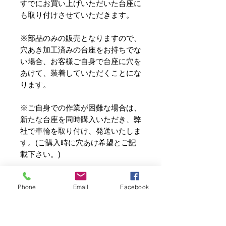
すでにお買い上げいただいた台座に
も取り付けさせていただきます。
※部品のみの販売となりますので、
穴あき加工済みの台座をお持ちでな
い場合、お客様ご自身で台座に穴を
あけて、装着していただくことにな
ります。
※ご自身での作業が困難な場合は、
新たな台座を同時購入いただき、弊
社で車輪を取り付け、発送いたしま
す。(ご購入時に穴あけ希望とご記
載下さい。)
※または、現在お使いの台座を弊社
Phone
Email
Facebook
までお送りいただけば、穴あけ～取
付作業が可能です。(この場合、
穴
あけ加工料2,200円＋往復送料はお
客様ご負担
となります。)