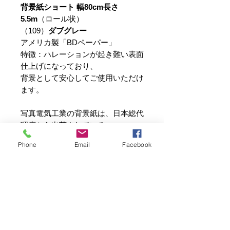
背景紙ショート 幅80cm長さ
5.5m
（ロール状）
（109）
ダブグレー
アメリカ製「BDペーパー」
特徴：ハレーションが起き難い表面
仕上げになっており、
背景として安心してご使用いただけ
ます。
写真電気工業の背景紙は、日本総代
理店から出荷されている
「アメリカ製BDスタジオ背景紙」
Phone
Email
Facebook
です。
類似品にご注意ください。
ご注意
パソコンの色設定などにより、色見本
を画面上に100%正確な色で再現する