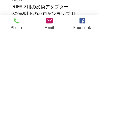
RIFA-Z用の変換アダプター
500W以下のハロゲンランプ用
Phone
Email
Facebook
ご注意
RIFA-F
には絶対に使用しないでくだ
さい。
加熱して火災の恐れがあります。
写真電気工業株式会社は、創業55年！
撮影用照明機材のパイオニア、プロ写真家のみならず多くの写真
愛好家にRIFAを始め撮影に役立つ製品を創り続けています。
弊社の商品は、企画・開発・製造・検査（PSE）・検品・販売・
修理まで全て責任を持って自社で承っています。
MADE IN JAPAN
お問い合わせ
写真電気工業株式会社
〒104-0041東京都中央区新富1-5-5-303
ご来店予約、お問い合わせはメールにてお願いいたしま
す。
mail: i
nfo@net-sd.co.jp
営業時間 平日：12
時～17時
土日祝：休み