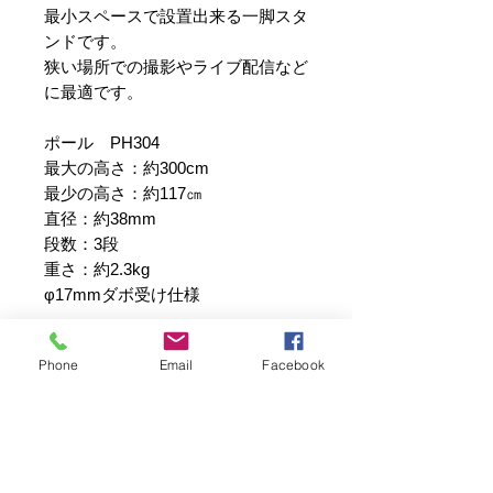
最小スペースで設置出来る一脚スタ
ンドです。
狭い場所での撮影やライブ配信など
に最適です。
ポール PH304
最大の高さ：約300cm
最少の高さ：約117㎝
直径：約38mm
段数：3段
重さ：約2.3kg
φ17mmダボ受け仕様
台座 D400
Phone
Email
Facebook
直径：約40cm
重さ：約3.2kg
センターネジ
＊