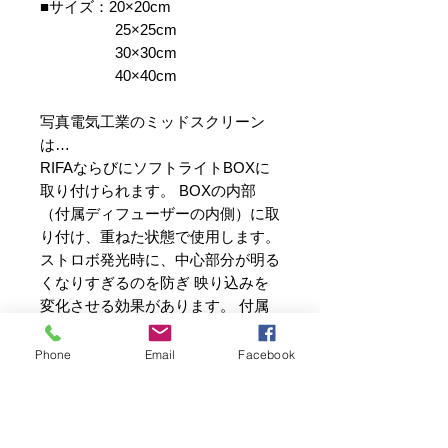
■サイズ：20×20cm
25×25cm
30×30cm
40×40cm
写真電気工業のミッドスクリーン
は…
RIFAならびにソフトライトBOXに
取り付けられます。 BOXの内部
（付属ディフューザーの内側）に取
り付け、重ねた状態で使用します。
ストロボ発光時に、中心部分が明る
くなりすぎるのを防ぎ 映り込みを
変化させる効果があります。 付属
ディフューザーと違い、発光部近く
に貼るため、生地の素材には不燃素
Phone
Email
Facebook
材を使用しています。 取り付け金
属がクリップ式なので、取付位置の
深さやサイズを光源に合わせ、自由
に調節できます。 ソフトライトＢ