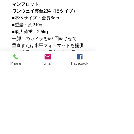
マンフロット
ワンウェイ雲台234（旧タイプ）
■本体サイズ：全長6cm
■重量：約240g
■最大荷重：2.5kg
一脚上のカメラを90°回転させて、
垂直または水平フォーマットを提供
する簡易ティルト雲台です。 最大
耐荷重:2.5kg
Phone
Email
Facebook
こちらのマンフロット ワンウェイ
雲台234は、2020年以前の旧タイプ
の為現行品とは異なります。
写真電気工業株式会社は、創業55年！
撮影用照明機材のパイオニア、プロ写真家のみならず多くの写真
愛好家にRIFAを始め撮影に役立つ製品を創り続けています。
弊社の商品は、企画・開発・製造・検査（PSE）・検品・販売・
修理まで全て責任を持って自社で承っています。