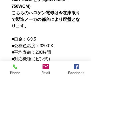
750WCM)
こちらのハロゲン電球は今在庫限り
で製造メーカの都合により廃盤とな
ります。
■口金：G9.5
■公称色温度：3200°K
■平均寿命：200時間
■対応機種（ピン式）
RIFA-T 65×65cm / RIFA-T 80×80cm
/ RIFA-T 90×120cm / RIFA-T
Phone
Email
Facebook
80×160cm
取扱上の注意
ご注意！！
《ハロゲンランプの取扱について》
電球のガラス部分に直接素手で触れな
いことと、点灯中に強いショックを与
写真電気工業株式会社は、創業55年！