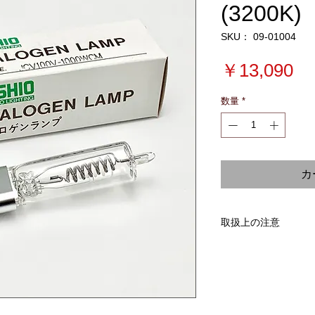
(3200K)
SKU： 09-01004
価
￥13,090
格
数量
*
カ
取扱上の注意
ご注意！！
《ハロゲンランプの
電球のガラス部分に
に強いショックを与
点灯中に強いショッ