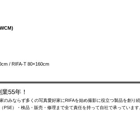
れてしまうことがあ
​■使用後のご注意
使用後のハロゲンラ
ご使用後すぐにRIF
0WCM)
ンプを触ると大変危
収納、取り外しの際
RIFAを畳むように
を待てない場合は、
RIFAを畳むように
※ハロゲンランプカ
0cm / RIFA-T 80×160cm
《電球がすぐに切れ
寿命と関係無くすぐ
因として、以下のこ
​■点灯中にショック
業55年！
ハロゲンランプは、
家のみならず多くの写真愛好家にRIFAを始め撮影に役立つ製品を創り
プです。
査（PSE）・検品・販売・修理まで全て責任を持って自社で承ってい
極端な例では点灯中
場合だけでも切れて
にかく慎重に取り扱
■ソケット焼けが発
ピン式タイプの場合