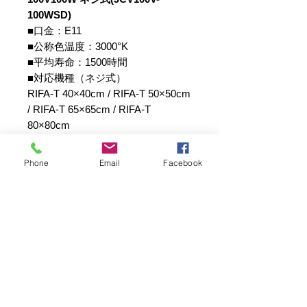
100WSD)
■口金：E11
■公称色温度：3000°K
■平均寿命：1500時間
■対応機種（ネジ式）
RIFA-T 40×40cm / RIFA-T 50×50cm
/ RIFA-T 65×65cm / RIFA-T
80×80cm
RIFA-Z 40×40cm / RIFA-Z
50×50cm / RIFA-Z 65×65cm /
Phone
Email
Facebook
RIFA-Z 80×80cm
取扱上の注意
ご注意！！
《ハロゲンランプの取扱について》
電球のガラス部分に直接素手で触れな
いことと、点灯中に強いショックを与
写真電気工業株式会社は、創業55年！
撮影用照明機材のパイオニア、プロ写真家のみならず多くの写真
えないことです。
愛好家にRIFAを始め撮影に役立つ製品を創り続けています。