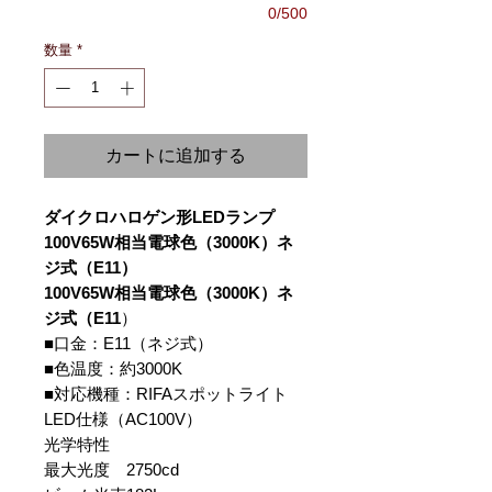
0/500
数量
*
カートに追加する
ダイクロハロゲン形LEDランプ
100V65W相当電球色（3000K）ネ
ジ式（E11）
100V65W相当電球色（3000K）ネ
ジ式（E11
）
■口金：E11（ネジ式）
■色温度：約3000K
■対応機種：RIFAスポットライト
LED仕様（AC100V）
光学特性
最大光度
2750cd