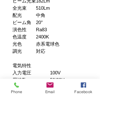
ビーム光束
182Lm
全光束
510Lm
配光
中角
ビーム角
20°
演色性
Ra83
色温度
2400K
光色
赤系電球色
調光
対応
電気特性
入力電圧
100V
周波数
50/60Hz
消費電力（最大）
5.9
Phone
Email
Facebook
電流
0.07
外観・形状
ミラー径
φ50mm
外径寸法
φ50 × 67 mm
質量
85
口金
E11