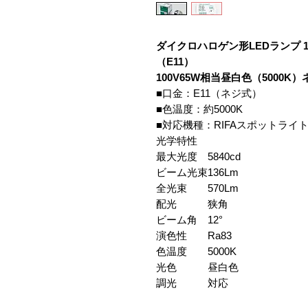
ダイクロハロゲン形LEDランプ 1
（E11）
100V65W相当昼白色（5000K）
■口金：E11（ネジ式）
■色温度：約5000K
■対応機種：RIFAスポットライトL
光学特性
最大光度
5840cd
ビーム光束
136Lm
全光束
570Lm
配光
狭角
ビーム角
12°
演色性
Ra83
色温度
5000K
光色
昼白色
調光
対応