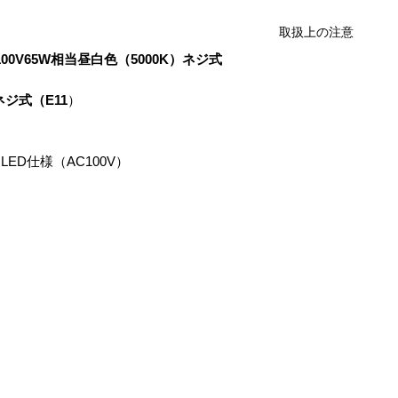
取扱上の注意
00V65W相当昼白色（5000K）ネジ式
＊フリッカーが出る
使えません。
ネジ式（E11
）
ED仕様（AC100V）