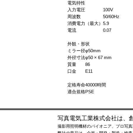
電気特性
入力電圧
100V
周波数
50/60Hz
消費電力（最大）
5.9
電流
0.07
外観・形状
ミラー径
φ50mm
外径寸法
φ50 × 67 mm
質量
86
口金
E11
定格寿命
40000時間
適合規格
PSE
写真電気工業株式会社は、創
撮影用照明機材のパイオニア、プロ写真