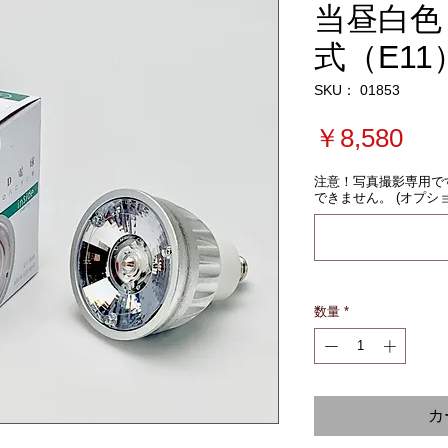
当昼白色
式（E11
SKU： 01853
価
￥8,580
格
注意！写真撮影専用で
できません。 (オプショ
数量
*
カ