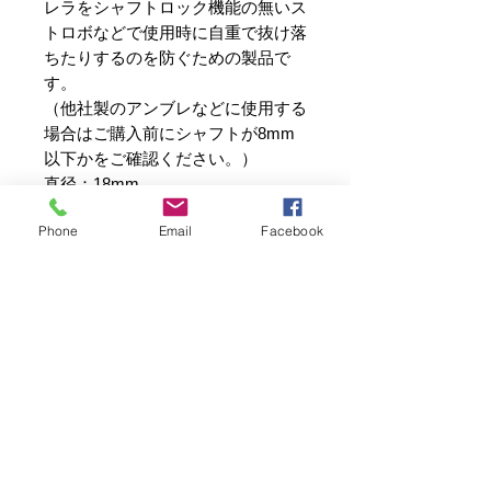
レラをシャフトロック機能の無いス
トロボなどで使用時に自重で抜け落
ちたりするのを防ぐための製品で
す。
（他社製のアンブレなどに使用する
場合はご購入前にシャフトが8mm
以下かをご確認ください。）
直径：18mm
内径：8mm
Phone
Email
Facebook
重さ：約18g
シャフトロック単品でご購入の方
こちらの商品を単品でご購入の方は、
送料がかからないAmazon（弊社代理
店MIKI LITE）でのご購入が大変便利
です。
写真電気工業株式会社は、創業55年！
撮影用照明機材のパイオニア、プロ写真家のみならず多くの写真
https://amzn.to/3SnwAv1
愛好家にRIFAを始め撮影に役立つ製品を創り続けています。
SDサイトでのお買い物は、合計金額
弊社の商品は、企画・開発・製造・検査（PSE）・検品・販売・
¥10,000（税別）以上のご注文は送料
修理まで全て責任を持って自社で承っています。