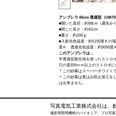
アンブレラ 65cm 透過型（UM7
■開いた直径：約68cm（露先か
■閉じた長さ：約42cm
■重さ：約200ｇ
■入射光色温度：約5150度Ｋの
度Ｋ 透過光色温度：約5050度
このアンブレラは…
半透過拡散生地を使ったストロボ
穴の直径8ｍｍ以上のストロボに
＊この紗幕はスーパーホワイト
＊この紗幕は黄ばみ防止加工を
は出来ません。
写真電気工業株式会社は、創
撮影用照明機材のパイオニア、プロ写真