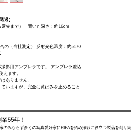
どの光源で使用する
写真電気工業ではア
しておりません。 
0透過）
想像以上の高温にな
ら露先まで） 開いた深さ：約16cm
と考えています。
場合の（当社測定） 反射光色温度：約5170
Ｋ
撮影用アンブレラです。 アンブレラ差込
使えます。
ではありません。
していますが、完全に黄ばみを止めること
業55年！
家のみならず多くの写真愛好家にRIFAを始め撮影に役立つ製品を創り