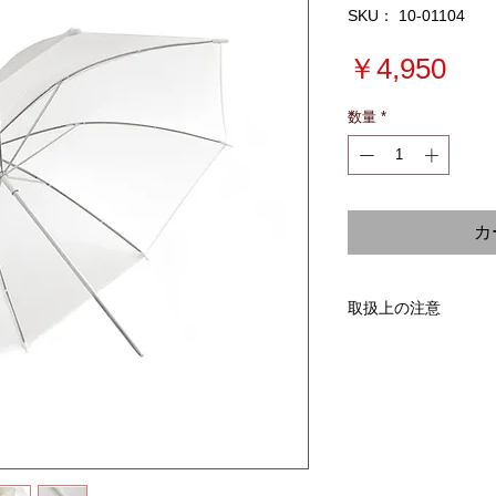
SKU： 10-01104
価
￥4,950
格
数量
*
カ
取扱上の注意
※可燃素材なので、
せん。
このアンブレラは黄
に黄ばみを止めるこ
半年でわずかに黄ば
SDフォトアンブレ