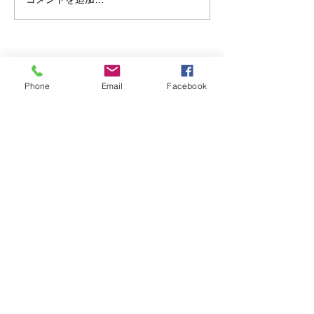
製造コストの上昇を受け、
2026年4月出荷分以降ハロゲ
ンランプの価格改定を行いま
す。 JCV100V200WCS1 現
¥5280 →新￥5830
Phone
Email
Facebook
JCV100V300WCS 現¥6380
→新￥6930
JCV100V500WCS1 現¥7920
→新￥8470 JCV100
写真電気工業株式会社は、創業55年！
撮影用照明機材のパイオニア、プロ写真家のみならず多くの写真