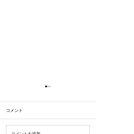
ハロゲン電球価格改定の
お知らせ
いつも弊社の製品をご愛顧い
コメント
ただき、誠にありがとうござ
います。 この度材料費の高騰
店舗移転のお知
や為替の影響、輸送コスト、
コメントを追加…