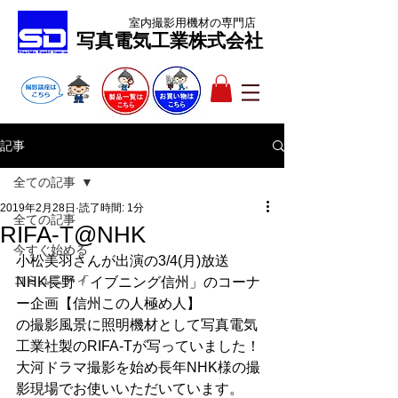
室内撮影用機材
の専門店
​写真電気工業株式会社
記事
全ての記事
2019年2月28日
読了時間: 1分
全ての記事
RIFA-T@NHK
今すぐ始める
小松美羽さんが出演の3/4(月)放送
コミュニティ
NHK長野「イブニング信州」のコーナ
ー企画【信州この人極め人】
の撮影風景に照明機材として写真電気
工業社製のRIFA-Tが写っていました！
大河ドラマ撮影を始め長年NHK様の撮
影現場でお使いいただいています。