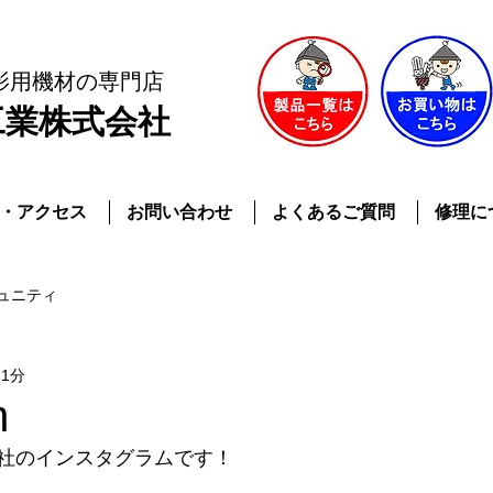
影用機材
の専門店
工業株式会社
・アクセス
お問い合わせ
よくあるご質問
修理に
ュニティ
 1分
m
社のインスタグラムです！