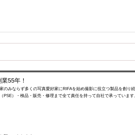
ハロゲン電球価格改定のお知
らせ
いつも弊社の製品をご愛顧いただ
き、誠にありがとうございます。
この度材料費の高騰や為替の影
店舗
響、輸送コスト、製造コストの上
昇を受け、 2026年4月出荷分以
降ハロゲンランプの価格改定を行
業55年！
います。 JCV100V200WCS1 現
家のみならず多くの写真愛好家にRIFAを始め撮影に役立つ製品を創り
¥5280 →新￥5830
査（PSE）・検品・販売・修理まで全て責任を持って自社で承ってい
JCV100V300WCS 現¥6380 →新
￥6930 JCV100V500WCS1 現
¥7920 →新￥8470 JCV100