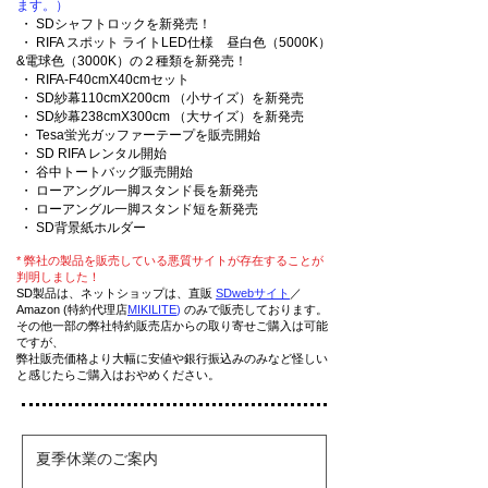
ます。）
・
SDシャフトロックを新発売！
・
RIFA スポット ライトLED仕様 昼白色（5000K）
&電球色（3000K）の２種類を新発売！
・
RIFA-F40cmX40cmセット
・
SD紗幕110cmX200cm （小サイズ）を新発売
・
SD紗幕238cmX300cm （大サイズ）を新発売
・
Tesa蛍光ガッファーテープを販売開始
・ SD RIFA レンタル開始
・ 谷中トートバッグ販売開始
・
ローアングル一脚スタンド長を新発売
・
ローアングル一脚スタンド短を新発売
・
SD背景紙ホルダー
* 弊社の製品を販売している悪質サイトが存在することが
判明しました！
SD製品は、ネットショップは、直販
SDwebサイト
／
Amazon (特約代理店
MIKILITE
)
のみで販売しております。
その他一部の弊社特約販売店からの取り寄せご購入は可能
ですが、
弊社販売価格より大幅に安値や銀行振込みのみなど怪しい
と感じたらご購入はおやめください。
夏季休業のご案内