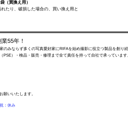
m用袋（買換え用）
汚れたり、破損した場合の、買い換え用と
業55年！
家のみならず多くの写真愛好家にRIFAを始め撮影に役立つ製品を創り
査（PSE）・検品・販売・修理まで全て責任を持って自社で承ってい
ルにてお願いいたします。
祝：休み