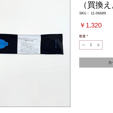
（買換え
SKU： 11-06689
価
￥1,320
格
数量
*
カ