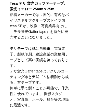
Tesa テサ 蛍光ガッファーテープ、
蛍光イエロー 25mm x 25m
粘着メーカーでは世界的に有名なバ
イヤスドルフグループのドイツ国
tesa SEが、映像・写真業界向けに
「テサ蛍光Gaffer tape」を新たに発
売することになりました。
テサテープは既に自動車、電気電
子、製紙印刷、建設産業の業務用テ
ープとして高い実績を誇っておりま
す。
テサ蛍光Gaffer tapeはアクリルコー
ティング布と天然ゴム粘着剤から成
る、布テープです。
簡単に手で裂くことが可能で、作業
性に優れています。 撮影スタジ
オ、写真館、ホール、舞台等の現場
に最適です。