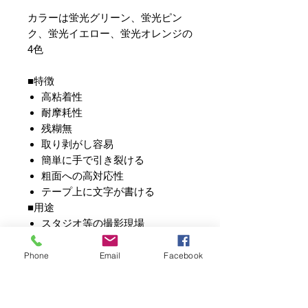
カラーは蛍光グリーン、蛍光ピン
ク、蛍光イエロー、蛍光オレンジの
4色
■特徴
高粘着性
耐摩耗性
残糊無
取り剥がし容易
簡単に手で引き裂ける
粗面への高対応性
テープ上に文字が書ける
■用途
スタジオ等の撮影現場
写真館、ホール、舞台
カーペット、壁上でのケーブル
Phone
Email
Facebook
カバー
床のマーキング
継ぎ目のジョイント