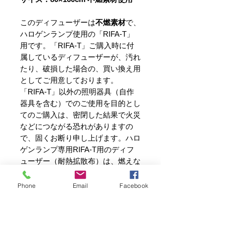
このディフューザーは
不燃素材
で、
ハロゲンランプ使用の「RIFA-T」
用です。「RIFA-T」ご購入時に付
属しているディフューザーが、汚れ
たり、破損した場合の、買い換え用
としてご用意しております。
「RIFA-T」以外の照明器具（自作
器具を含む）でのご使用を目的とし
てのご購入は、密閉した結果で火災
などにつながる恐れがありますの
で、固くお断り申し上げます。ハロ
ゲンランプ専用RIFA-T用のディフ
ューザー（耐熱拡散布）は、燃えな
い、溶けない、汚れない、ガラス繊
維の布をフッ素樹脂に浸したもの
Phone
Email
Facebook
で、厚さも目の粗さも違いますが、
東京ドームに使われている布と同じ
種類です。