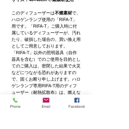
このディフューザーは
不燃素材
で、
ハロゲンランプ使用の「RIFA-T」
用です。「RIFA-T」ご購入時に付
属しているディフューザーが、汚れ
たり、破損した場合の、買い換え用
としてご用意しております。
「RIFA-T」以外の照明器具（自作
器具を含む）でのご使用を目的とし
てのご購入は、密閉した結果で火災
などにつながる恐れがありますの
で、固くお断り申し上げます。ハロ
ゲンランプ専用RIFA-T用のディフ
ューザー（耐熱拡散布）は、燃えな
い、溶けない、汚れない、ガラス繊
維の布をフッ素樹脂に浸したもの
Phone
Email
Facebook
で、厚さも目の粗さも違いますが、
東京ドームに使われている布と同じ
種類です。