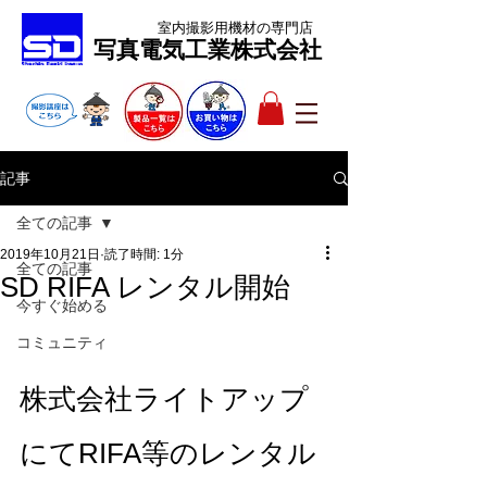
室内撮影用機材
の専門店
​写真電気工業株式会社
記事
全ての記事
2019年10月21日
読了時間: 1分
全ての記事
SD RIFA レンタル開始
今すぐ始める
コミュニティ
株式会社ライトアップ
にてRIFA等のレンタル