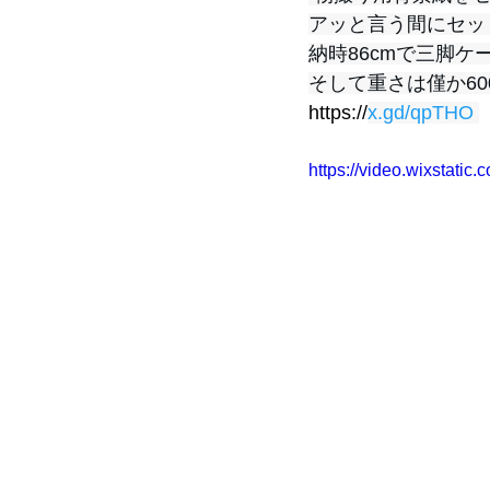
アッと言う間にセッ
納時86cmで三脚ケ
そして重さは僅か600
https://
x.gd/qpTHO
https://video.wixstat