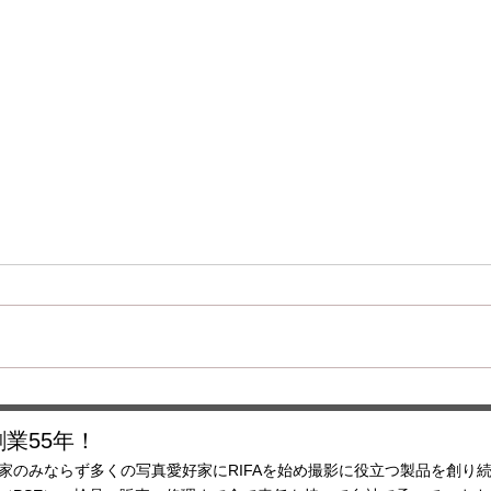
ハロゲン電球価格改定のお知
らせ
いつも弊社の製品をご愛顧いただ
き、誠にありがとうございます。
この度材料費の高騰や為替の影
店舗
響、輸送コスト、製造コストの上
昇を受け、 2026年4月出荷分以
降ハロゲンランプの価格改定を行
業55年！
います。 JCV100V200WCS1 現
家のみならず多くの写真愛好家にRIFAを始め撮影に役立つ製品を創り
¥5280 →新￥5830