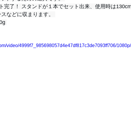
ト完了！ スタンドが１本でセット出来、使用時は130c
ースなどに収まります。 
g 
ic.com/video/4999f7_985698057d4e47df817c3de7093ff706/1080p/