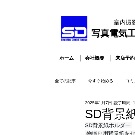
室内撮
​写真電気
ホーム
会社概要
来店予約
全ての記事
今すぐ始める
コミ
2025年1月7日
読了時間: 
SD背景
SD背景紙ホルダー 
 物撮り用背景紙を