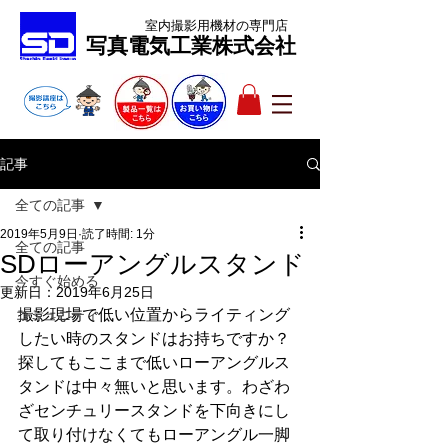
室内撮影用機材
の専門店
​写真電気工業株式会社
記事
全ての記事
2019年5月9日
読了時間: 1分
全ての記事
SDローアングルスタンド
今すぐ始める
更新日：
2019年6月25日
撮影現場で低い位置からライティング
コミュニティ
したい時のスタンドはお持ちですか？
探してもここまで低いローアングルス
タンドは中々無いと思います。わざわ
ざセンチュリースタンドを下向きにし
て取り付けなくてもローアングル一脚