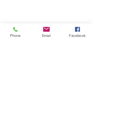
Phone
Email
Facebook
ハロゲン電球価格改定の
お知らせ
いつも弊社の製品をご愛顧い
コメント
ただき、誠にありがとうござ
います。 この度材料費の高騰
店舗移転のお知
や為替の影響、輸送コスト、
コメントを追加…
製造コストの上昇を受け、
2026年4月出荷分以降ハロゲ
ンランプの価格改定を行いま
す。 JCV100V200WCS1 現
写真電気工業株式会社は、創業55年！
撮影用照明機材のパイオニア、プロ写真家のみならず多くの写真