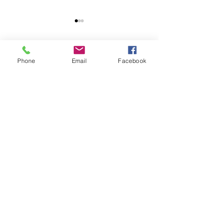
ハロゲン電球価格改定の
お知らせ
いつも弊社の製品をご愛顧い
コメント
Phone
Email
Facebook
ただき、誠にありがとうござ
います。 この度材料費の高騰
店舗移転のお知
や為替の影響、輸送コスト、
コメントを追加…
製造コストの上昇を受け、
2026年4月出荷分以降ハロゲ
ンランプの価格改定を行いま
す。 JCV100V200WCS1 現
¥5280 →新￥5830
JCV100V300WCS 現¥6380
→新￥6930
JCV100V500WCS1 現¥7920
→新￥8470 JCV100
写真電気工業株式会社は、創業55年！
撮影用照明機材のパイオニア、プロ写真家のみならず多くの写真