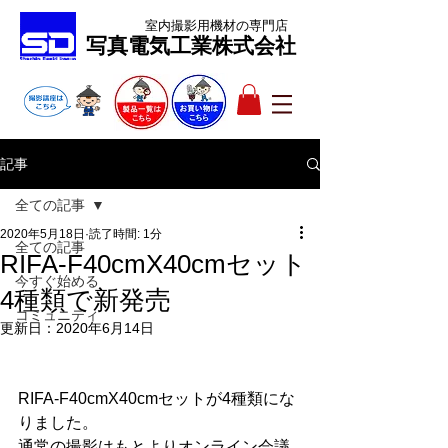
室内撮影用機材
の専門店
​写真電気工業株式会社
記事
全ての記事
2020年5月18日
読了時間: 1分
全ての記事
RIFA-F40cmX40cmセット
今すぐ始める
4種類で新発売
コミュニティ
更新日：
2020年6月14日
RIFA-F40cmX40cmセットが4種類にな
りました。
通常の撮影はもとよりオンライン会議