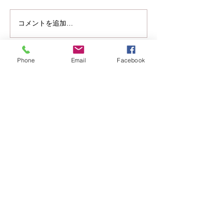
います。 この度材料費の高騰
店舗移転のお知
や為替の影響、輸送コスト、
コメントを追加…
製造コストの上昇を受け、
2026年4月出荷分以降ハロゲ
ンランプの価格改定を行いま
Phone
Email
Facebook
す。 JCV100V200WCS1 現
¥5280 →新￥5830
JCV100V300WCS 現¥6380
→新￥6930
JCV100V500WCS1 現¥7920
→新￥8470 JCV100
写真電気工業株式会社は、創業55年！
撮影用照明機材のパイオニア、プロ写真家のみならず多くの写真