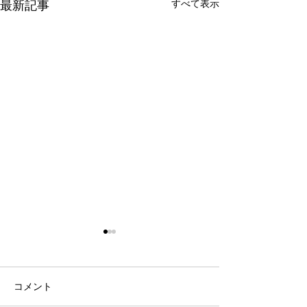
すべて表示
最新記事
ハロゲン電球価格改定の
お知らせ
いつも弊社の製品をご愛顧い
コメント
ただき、誠にありがとうござ