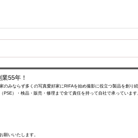
ハロゲン電球価格改定のお知
らせ
いつも弊社の製品をご愛顧いただ
き、誠にありがとうございます。
この度材料費の高騰や為替の影
店舗
響、輸送コスト、製造コストの上
昇を受け、 2026年4月出荷分以
降ハロゲンランプの価格改定を行
業55年！
います。 JCV100V200WCS1 現
家のみならず多くの写真愛好家にRIFAを始め撮影に役立つ製品を創り
¥5280 →新￥5830
査（PSE）・検品・販売・修理まで全て責任を持って自社で承ってい
JCV100V300WCS 現¥6380 →新
￥6930 JCV100V500WCS1 現
¥7920 →新￥8470 JCV100
ルにてお願いいたします。