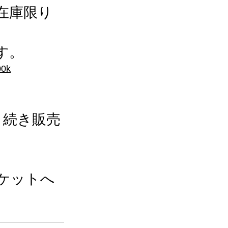
今在庫限り
す。
00k
引き続き販売
ソケットへ