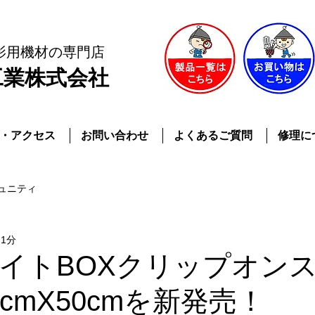
影用機材
の専門店
工業株式会社
・アクセス
お問い合わせ
よくあるご質問
修理に
ュニティ
 1分
イトBOXクリップオン
cmX50cmを新発売！