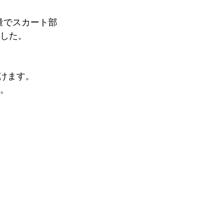
量でスカート部
ました。
けます。
い。