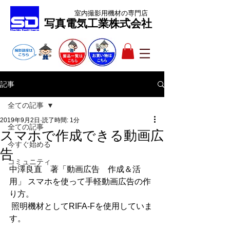
室内撮影用機材
の専門店
​写真電気工業株式会社
記事
全ての記事
2019年9月2日
読了時間: 1分
全ての記事
スマホで作成できる動画広
今すぐ始める
告
コミュニティ
中澤良直　著「動画広告　作成＆活
用」 スマホを使って手軽動画広告の作
り方。
 照明機材としてRIFA-Fを使用していま
す。